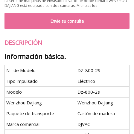
La serie de máquinas de envasado al vacío de doble cámara WENZHOU
DAJIANG está equipada con dos cámaras. Mientras los
Envíe su consulta
DESCRIPCIÓN
Información básica.
N º de Modelo.
DZ-800-2S
Tipo impulsado
Eléctrico
Modelo
Dz-800-2s
Wenzhou Dajiang
Wenzhou Dajiang
Paquete de transporte
Cartón de madera
Marca comercial
DJVAC