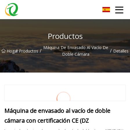
Grupo de máquinas llenadoras de Zhejiang
Productos
Máquina De Envasado Al Vacío De
/
/
/
Hogar
Productos
Detalles
Doble Cámara
Máquina de envasado al vacío de doble
cámara con certificación CE (DZ