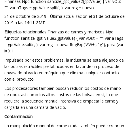
Finanzas Npd function sanitize_gpt_value2(gptValue) { var vOut =
""; var aTags = gptValue.split(','); var reg = nuevo
31 de octubre de 2019 - Última actualización el 31 de octubre de
2019 a las 14:11 GMT
Etiquetas relacionadas
Finanzas de carnes y mariscos Npd
function sanitize_gpt_value2(gptValue) { var vOut = ""; var aTags
= gptValue.split(','); var reg = nueva RegExp('\\W+', "g"); para (var
i=0; i
Impulsada por estos problemas, la industria se está alejando de
las bolsas retráctiles prefabricadas en favor de un proceso de
envasado al vacío en máquina que elimina cualquier contacto
con el producto.
Los procesadores también buscan reducir los costos de mano
de obra, así como los altos costos de las bolsas en sí, lo que
requiere la secuencia manual intensiva de empacar la carne y
cargarla en una cámara de vacío.
Contaminación
La manipulación manual de carne cruda también puede crear un